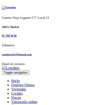
Camino Viejo Leganés 177. Local 13
28025, Madrid
91 798 58 68
Llámanos
caminoviejo@pisosok.com
Email de contacto
Toggle navigation
Inicio
Quiénes Sómos
Viviendas
Locales
Fincas
Valoración online