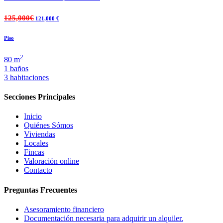
125,000€
121,000 €
Piso
2
80 m
1 baños
3 habitaciones
Secciones Principales
Inicio
Quiénes Sómos
Viviendas
Locales
Fincas
Valoración online
Contacto
Preguntas Frecuentes
Asesoramiento financiero
Documentación necesaria para adquirir un alquiler.