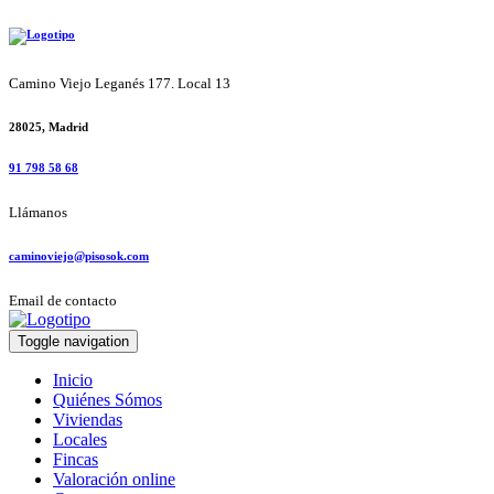
Camino Viejo Leganés 177. Local 13
28025, Madrid
91 798 58 68
Llámanos
caminoviejo@pisosok.com
Email de contacto
Toggle navigation
Inicio
Quiénes Sómos
Viviendas
Locales
Fincas
Valoración online