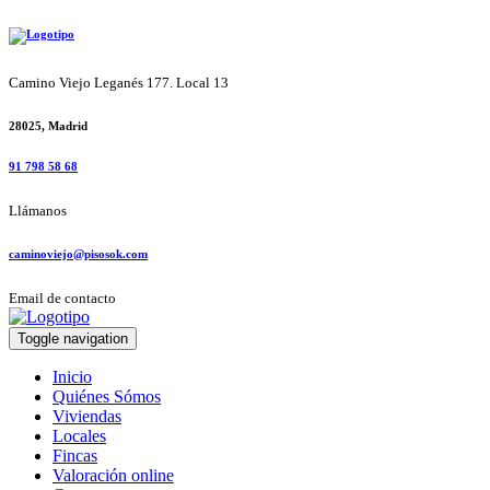
Camino Viejo Leganés 177. Local 13
28025, Madrid
91 798 58 68
Llámanos
caminoviejo@pisosok.com
Email de contacto
Toggle navigation
Inicio
Quiénes Sómos
Viviendas
Locales
Fincas
Valoración online