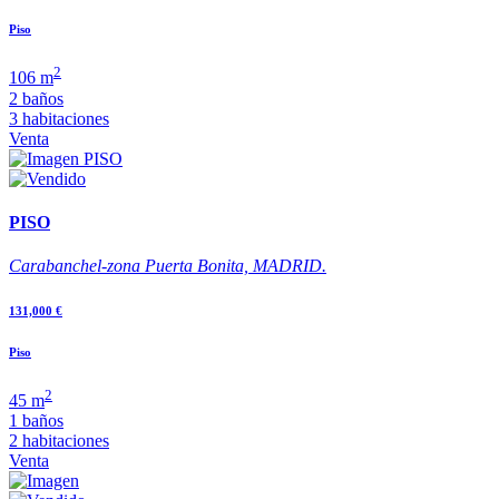
Piso
2
106 m
2 baños
3 habitaciones
Venta
PISO
Carabanchel-zona Puerta Bonita, MADRID.
131,000 €
Piso
2
45 m
1 baños
2 habitaciones
Venta