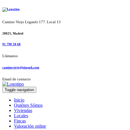
Camino Viejo Leganés 177. Local 13
28025, Madrid
91 798 58 68
Llámanos
caminoviejo@pisosok.com
Email de contacto
Toggle navigation
Inicio
Quiénes Sómos
Viviendas
Locales
Fincas
Valoración online