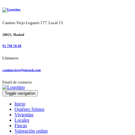
Camino Viejo Leganés 177. Local 13
28025, Madrid
91 798 58 68
Llámanos
caminoviejo@pisosok.com
Email de contacto
Toggle navigation
Inicio
Quiénes Sómos
Viviendas
Locales
Fincas
Valoración online